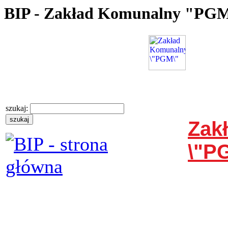
BIP - Zakład Komunalny "PG
szukaj:
Zak
\"P