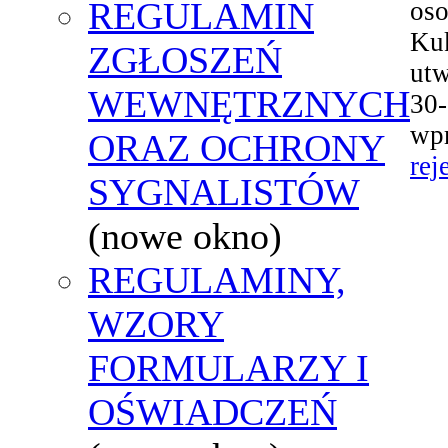
REGULAMIN
oso
Kuk
ZGŁOSZEŃ
utw
WEWNĘTRZNYCH
30
wpr
ORAZ OCHRONY
rej
SYGNALISTÓW
(nowe okno)
REGULAMINY,
WZORY
FORMULARZY I
OŚWIADCZEŃ