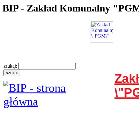
BIP - Zakład Komunalny "PG
szukaj:
Zak
\"P